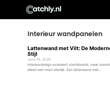
Interieur wandpanelen
Lattenwand met Vilt: De Moderne
Stijl
June 16, 2026
Interieurdesign evolueert voortdurend, maar somm
alleen een mooi uiterlijk. Een lattenwand met…