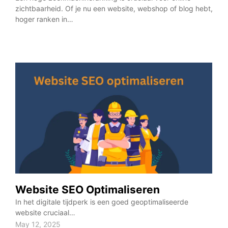
zichtbaarheid. Of je nu een website, webshop of blog hebt,
webs
hoger ranken in…
blog
Website SEO Optimaliseren
In het digitale tijdperk is een goed geoptimaliseerde
website cruciaal…
May 12, 2025