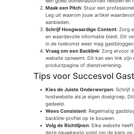
een goed domeinautoriteit hebben en re
Maak een Pitch
: Stuur een professione
Leg uit waarom jouw artikel waardevol 
aanbieden.
Schrijf Hoogwaardige Content
: Zorg 
en waardevolle informatie biedt. Dit v
in de toekomst weer mag gastbloggen
Vraag om een Backlink
: Zorg ervoor da
website opneemt. Dit kan een link zijn
productpagina of dienstverlening.
Tips voor Succesvol Gas
Kies de Juiste Onderwerpen
: Schrijf
hostwebsite als je eigen doelgroep. Di
gedeeld.
Wees Consistent
: Regelmatig gastblo
backlink-profiel op te bouwen.
Volg de Richtlijnen
: Elke website heeft
deze nauwkeurig volgt om de kans op a