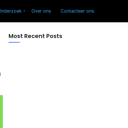
Onderzoek
Over ons
Contacteer ons
Most Recent Posts
t
Zinkzalf voor baby’s en kinderen: zo kies
je bewust voor zachte huidverzorging
Interieur accessoires: de perfecte manier
om jouw woning stijl en sfeer te geven