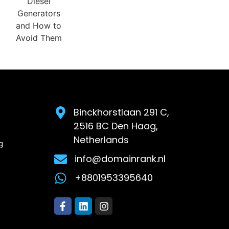
Binckhorstlaan 291 C,
2516 BC Den Haag,
Netherlands
g
info@domainrank.nl
+8801953395640