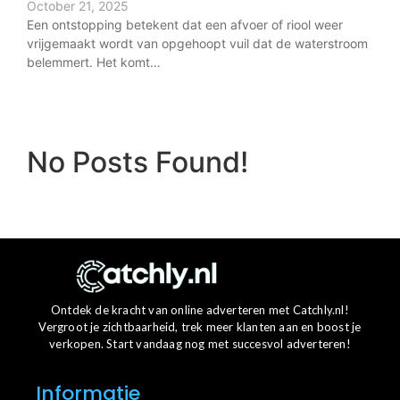
October 21, 2025
Een ontstopping betekent dat een afvoer of riool weer
vrijgemaakt wordt van opgehoopt vuil dat de waterstroom
belemmert. Het komt…
No Posts Found!
Ontdek de kracht van online adverteren met Catchly.nl!
Vergroot je zichtbaarheid, trek meer klanten aan en boost je
verkopen. Start vandaag nog met succesvol adverteren!
Informatie