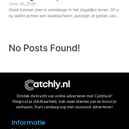
June 26, 2026
Goed kunnen zien is onmisbaar in het dagelijks leven. Of u
nu werkt achter een beeldscherm, autorijdt of geniet van…
No Posts Found!
Ontdek de kracht van online adverteren met Catchly.nl!
Vergroot je zichtbaarheid, trek meer klanten aan en boost je
verkopen. Start vandaag nog met succesvol adverteren!
Informatie