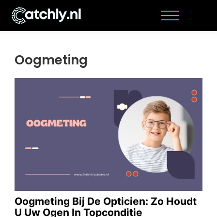
Oogmeting
Oogmeting Bij De Opticien: Zo Houdt
U Uw Ogen In Topconditie