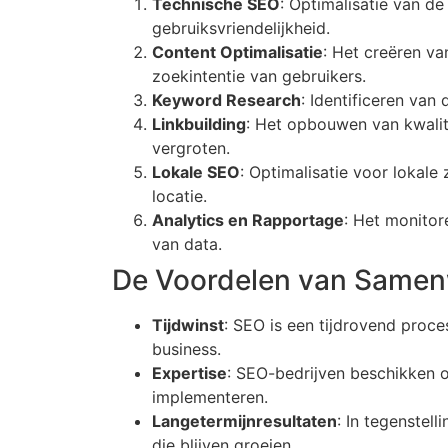
Technische SEO
: Optimalisatie van de
gebruiksvriendelijkheid.
Content Optimalisatie
: Het creëren va
zoekintentie van gebruikers.
Keyword Research
: Identificeren van
Linkbuilding
: Het opbouwen van kwalita
vergroten.
Lokale SEO
: Optimalisatie voor lokale
locatie.
Analytics en Rapportage
: Het monitor
van data.
De Voordelen van Samen
Tijdwinst
: SEO is een tijdrovend proces
business.
Expertise
: SEO-bedrijven beschikken o
implementeren.
Langetermijnresultaten
: In tegenstel
die blijven groeien.