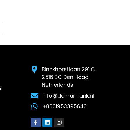
Binckhorstlaan 291 C,
2516 BC Den Haag,
Netherlands
g
info@domainrank.nl
+8801953395640