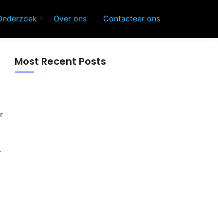
Onderzoek
Over ons
Contacteer ons
Most Recent Posts
r
Zinkzalf voor baby’s en kinderen: zo kies
je bewust voor zachte huidverzorging
Interieur accessoires: de perfecte manier
.
om jouw woning stijl en sfeer te geven
Zonwering kopen: ontdek de beste
oplossingen voor comfort, stijl en