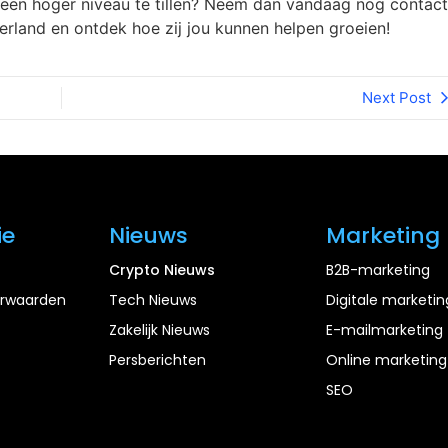
r een hoger niveau te tillen? Neem dan vandaag nog contact
rland en ontdek hoe zij jou kunnen helpen groeien!
Next Post
ie
Nieuws
Marketing
Crypto Nieuws
B2B-marketing
rwaarden
Tech Nieuws
Digitale marketin
Zakelijk Nieuws
E-mailmarketing
Persberichten
Online marketing
SEO